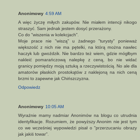
Anonimowy
4:59 AM
A więc życzę miłych zakupów. Nie miałem intencji nikogo
straszyć. Sam jednak jestem dosyć przerażony.
Co do "wiszenia w kolekcjach".
Moje prace nie "wiszą" u żadnego "turysty" ponieważ
większość z nich nie ma pętelki, na którą można nawlec
haczyk lub gwoździk. Nie bardzo też wiem, gdzie mógłbym
nakleić pomarańczową nalepkę z ceną, bo nie widać
granicy pomiędzy moją sztuką a rzeczywistością. No ale dla
amatorów płaskich prostokątów z naklejoną na nich ceną
brzmi to zapewne jak Chińszczyzna.
Odpowiedz
Anonimowy
10:05 AM
Wyraźnie mamy nadmiar Anonimów na blogu co utrudnia
identyfikacje. Rozumiem, że powyższy Anonim nie jest tym
co we wcześniej wypowiedzi pisał o "przerzucaniu obrazy
jak jakiś towar".