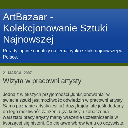
ArtBazaar -
Kolekcjonowanie Sztuki
Najnowszej
Porady, opinie i analizy na temat rynku sztuki najnowszej w
Polsce.
21 MARCA, 2007
Wizyta w pracowni artysty
Jedną z większych przyjemności „funkcjonowania” w
świecie sztuki jest możliwość odwiedzin w pracowni artysty.
Samo poznanie artysty jest już dużą frajdą, ale jeśli dodamy
do tego możliwość zajrzenia „za kulisy” i zobaczenia
warsztatu pracy artysty mamy wrażenie uczestniczenia w
tworzącej się historii. Co ciekawe wbrew temu co oczywiste,