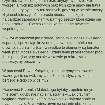
czyli możliwości obejrzenia prac artysty - tych w trakcie
tworzenia, tych już gotowych oraz tych które nigdy nie trafią
do sal galeryjnych czy muzealnych, gdyż są w ocenie artysty
zbyt osobiste czy też po prostu nieudane – często
najbardziej zapadają nam w pamięci rzeczy które dzieją się
obok sztalug … Często ze sztuką mają one niewiele
wspólnego…
Z wizyt w pracowni (na działce) Jarosława Modzelewskiego
w pamięci pozostaje koza do ogrzewania, komórka na
drewno, studnia i furtka – wszystkie te elementy są tematem
wielu prac Modzelewskiego. Dzięki temu przekraczając próg
furtki posesji artysty ma się wrażenie przekraczania
płaszczyzny obrazu….
W pracowni Pawła Książka, to co słyszymy jest równie
ważne jak to co widzimy, a może to co słyszymy zmienia
percepcję tego co widzimy?
Pracownia Przemka Mateckiego byłaby zupełnie innym
miejscem, gdyby nie napis na ścianie – „Jak przy tym
wygląda zwykła sztuka”. Mimowolnie zadajemy sobie to
pytanie przy każdym wieszanym na ścianie obrazie…