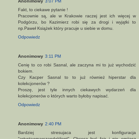
Anonimowy
3:07 PM
Fakt, to ciekawe pytanie !
Pracownie są, ale w Krakowie raczej jest ich więcej w
Podgórzu, bo Kazimierz robi się za drogi i wyjątki to
np.Paweł Książek który pracuje u siebie w domu.
Odpowiedz
Anonimowy
3:11 PM
Cenię to co robi Sasnal, ale zaczyna mi to już wychodzić
bokiem.
Czy Kacper Sasnal to to już również hiperstar dla
kolekcjonerów ?
Proszę, jest tyle innych ciekawych wydarzeń dla
kolekcjonerów o których warto byłoby napisać.
Odpowiedz
Anonimowy
2:40 PM
Bardziej stresujaca jest konfiguracja
"artysta+marszand+klient". Chcesz być fair i nie omijasz