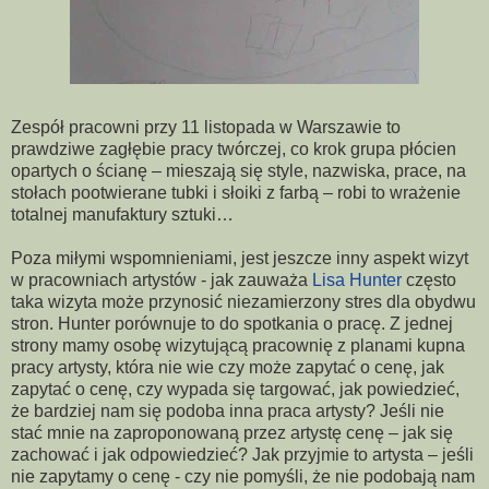
Zespół pracowni przy 11 listopada w Warszawie to
prawdziwe zagłębie pracy twórczej, co krok grupa płócien
opartych o ścianę – mieszają się style, nazwiska, prace, na
stołach pootwierane tubki i słoiki z farbą – robi to wrażenie
totalnej manufaktury sztuki…
Poza miłymi wspomnieniami, jest jeszcze inny aspekt wizyt
w pracowniach artystów - jak zauważa
Lisa Hunter
często
taka wizyta może przynosić niezamierzony stres dla obydwu
stron. Hunter porównuje to do spotkania o pracę. Z jednej
strony mamy osobę wizytującą pracownię z planami kupna
pracy artysty, która nie wie czy może zapytać o cenę, jak
zapytać o cenę, czy wypada się targować, jak powiedzieć,
że bardziej nam się podoba inna praca artysty? Jeśli nie
stać mnie na zaproponowaną przez artystę cenę – jak się
zachować i jak odpowiedzieć? Jak przyjmie to artysta – jeśli
nie zapytamy o cenę - czy nie pomyśli, że nie podobają nam