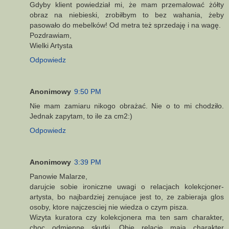
Gdyby klient powiedział mi, że mam przemalować żółty
obraz na niebieski, zrobiłbym to bez wahania, żeby
pasowało do mebelków! Od metra też sprzedaję i na wagę.
Pozdrawiam,
Wielki Artysta
Odpowiedz
Anonimowy
9:50 PM
Nie mam zamiaru nikogo obrażać. Nie o to mi chodziło.
Jednak zapytam, to ile za cm2:)
Odpowiedz
Anonimowy
3:39 PM
Panowie Malarze,
darujcie sobie ironiczne uwagi o relacjach kolekcjoner-
artysta, bo najbardziej zenujace jest to, ze zabieraja glos
osoby, ktore najczesciej nie wiedza o czym pisza.
Wizyta kuratora czy kolekcjonera ma ten sam charakter,
choc odmienne skutki. Obie relacje maja charakter